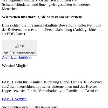
Wir begrüßen ausdrücklich die Bewerbungen von
Schwerbehinderten und ihnen gleichgestellten behinderten
Menschen.
Wir freuen uns darauf, Sie bald kennenzulernen:
Bitte richten Sie Ihre aussagekräftige Bewerbung, unter Nennung
der Referenznummer an die Personalabteilung (Anhänge bitte nur
als PDF-Datei).
Als PDF herunterladen
Zurück zu Jobbörse
Wir sind Mitglied
FABEL
steht für
FA
milien
BE
treuung
L
ippe. Der
FABEL
-Service,
als Zusammenschluss lippischer Unternehmen und des Kreises
Lippe, setzt sich für die Vereinbarkeit von Familie und Beruf ein.
FABEL Service
Sie möchten sich initiativ bewerben?